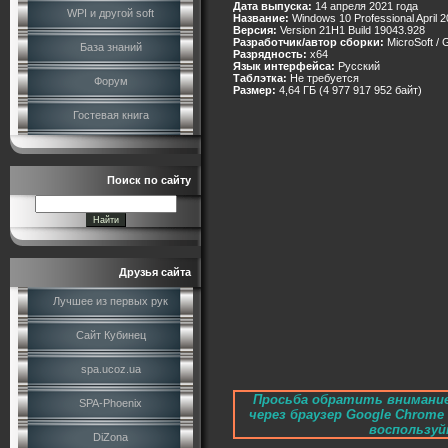
Дата выпуска:
14 апреля 2021 года
WPI и другой soft
Название:
Windows 10 Professional April 
Версия:
Version 21H1 Build 19043.928
Разработчик/автор сборки:
MicroSoft / 
База знаний
Разрядность:
x64
Язык интерфейса:
Русский
Таблэтка:
Не требуется
Форум
Размер:
4,64 ГБ (4 977 917 952 байт)
Гостевая книга
Поиск по сайту
Друзья сайта
Лучшее из первых рук
Сайт Кубинец
spa.ucoz.ua
Просьба обратить внимание
SPA-Phoenix
через браузер Google Chrom
воспользуйт
DiZona