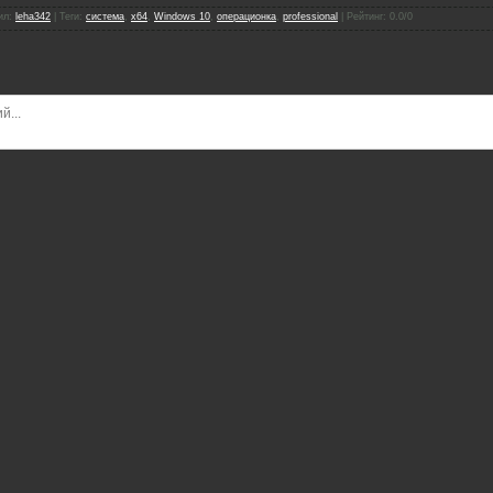
ил
:
leha342
|
Теги
:
система
,
x64
,
Windows 10
,
операционка
,
professional
|
Рейтинг
:
0.0
/
0