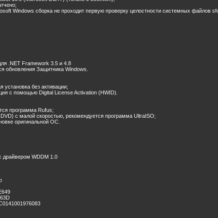
атчено;
crosoft Windows сборка не проходит первую проверку целостности системных файлов sf
ля .NET Framework 3.5 и 4.8
ся обновления Защитника Windows.
я установка без активации;
ия с помощью Digital License Activation (HWID).
тся программа Rufus;
DVD) с малой скоростью, рекомендуется программа UltraISO;
ановке оригинальной ОС.
е с драйвером WDDM 1.0
o
E649
963D
0141001976083