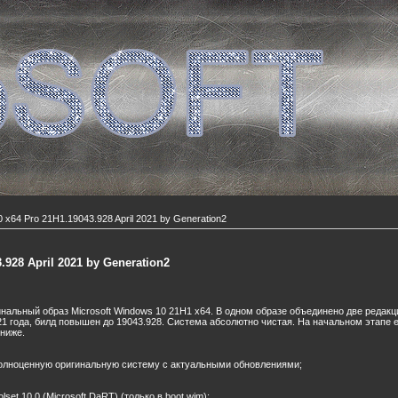
 x64 Pro 21H1.19043.928 April 2021 by Generation2
.928 April 2021 by Generation2
инальный образ Microsoft Windows 10 21H1 x64. В одном образе объединено две редакци
1 года, билд повышен до 19043.928. Система абсолютно чистая. На начальном этапе 
ниже.
 полноценную оригинальную систему с актуальными обновлениями;
lset 10.0 (Microsoft DaRT) (только в boot.wim);