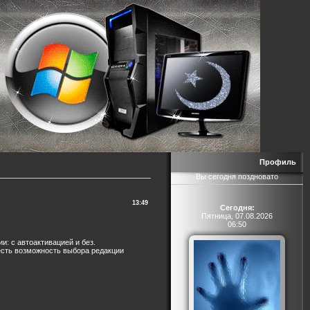
Профиль
Вы сегодня поздновато
13:49
Сегодня:
Пятница, 07.08.2026
06:50
и: с автоактивацией и без.
есть возможность выбора редакции