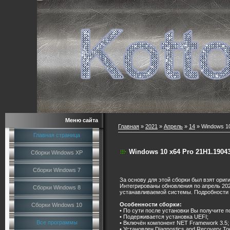
Меню сайта
Главная
»
2021
»
Апрель
»
14
» Windows 10
Главная страница
Windows 10 x64 Pro 21H1.19043
Сборки Windows XP
Сборки Windows 7
За основу для этой сборки был взят ориг
Интегрированы обновления по апрель 202
Сборки Windows 8
устанавливаемой системы. Подробности 
Особенности сборки:
Сборки Windows 10
• По сути после установки Вы получите
• Подерживается установка UEFI;
Все программы
• Включён компонент NET Framework 3.5;
• Установлен Diagnostics and Recovery Too