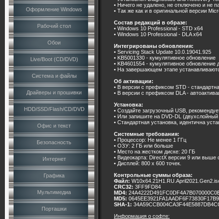
• Ничего не удалено, не отключено и не п
Оформление Windows
• Так же как и в оригинальной версии Mi
Состав редакций в образе:
Рабочий стол
• Windows 10 Professional - STD x64
• Windows 10 Professional - DLA x64
Обои
Интегрированы обновления:
• Servicing Stack Update 10.0.19041.925
• KB5001330 - кумулятивное обновление
Live/Boot (CD/DVD)
• KB4601554 - кумулятивное обновление д
• На завершающем этапе устанавливают
Система и файлы
Об активации:
• В версии с префиксом STD - стандартна
Драйверы и прошивки
• В версии с префиксом DLA - автоактивац
Установка:
HDD/SSD/Flash/CD/DVD
• Создайте загрузочный USB, рекомендуе
• Или запишите на DVD-DL (двухслойный 
• Стандартная установка, идентична уст
Офис и текст
Системные требования:
• Процессор: Не менее 1 ГГц
Безопасность
• ОЗУ: 2 ГБ или больше
• Место на жестком диске: 20 ГБ
• Видеокарта: DirectX версии 9 или выш
Интернет
• Дисплей: 800 x 600 точек.
Контрольные суммы образа:
Графика
Файл:
W10x64.21H1.RU.April2021.Gen2.is
CRC32:
3FF9FD84
Мультимедиа
MD4:
24A4222D491FC0DF4A7B070000C0
MD5:
0645EE3921FA1AADF6F73830F17B
SHA-1:
34A59CCB004CA3F44E5887DB4CC
Порташки
Информация о софте: