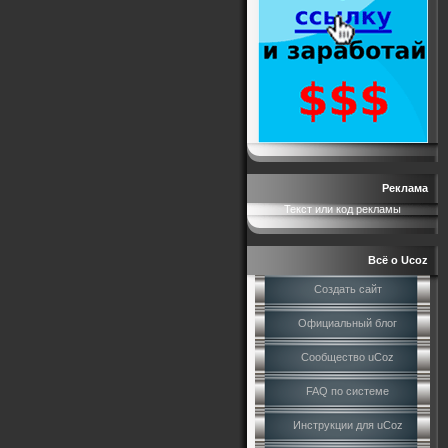
Реклама
Текст или код рекламы
Всё о Ucoz
Создать сайт
Официальный блог
Сообщество uCoz
FAQ по системе
Инструкции для uCoz