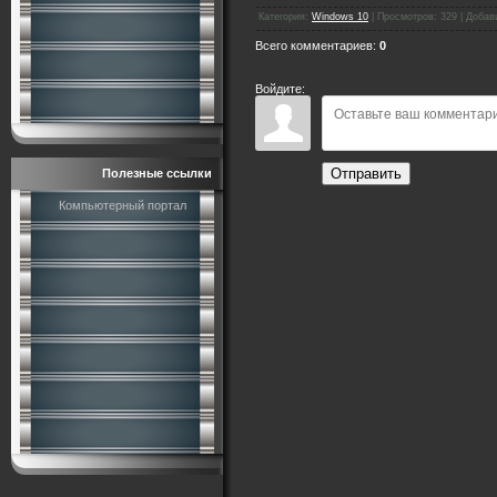
Категория
:
Windows 10
|
Просмотров
:
329
|
Добав
Всего комментариев
:
0
Войдите:
Отправить
Полезные ссылки
Компьютерный портал