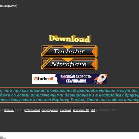
иваторами)
, что при скачивании с бесплатных файлообменников могут бы
e даже со всеми отключенными блокировками в настройках браузе
есь браузерами Internet Explorer, Firefox, Opera или любым альт
ил
:
leha342
|
Теги
:
professional
,
операционка
,
система
,
Windows 10
,
x64
|
Рейтинг
:
0.0
/
0