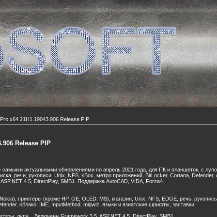
Pro x64 21H1.19043.906 Release PIP
.906 Release PIP
с самыми актуальными обновлениями по апрель 2021 года, для ПК и планшеток, с лупо
оиска, речи, рукописи, Unix, NFS, xBox, метро приложений, BitLocker, Cortana, Defender
 ASP.NET 4.5, DirectPlay, SMB1. Поддержка AutoCAD, VIDA, Forza4.
okia), принтеры (кроме HP, GE, OLED, MS), магазин, Unix, NFS, EDGE, речь, рукопись
efender, облако, IME, InputMethod, migwiz, языки и азиатские шрифты, заставки;
туры, лупа... Включены Framework 3.5, ASP.NET 4.5, DirectPlay, SMB1.