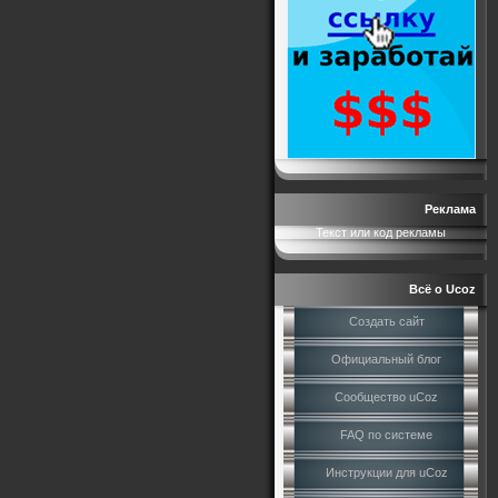
Реклама
Текст или код рекламы
Всё о Ucoz
Создать сайт
Официальный блог
Сообщество uCoz
FAQ по системе
Инструкции для uCoz