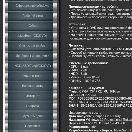
Оформление Windows
Предварительные настройки:
• Отключена индексация, расшаривание п
• Перед установкой принтера, поставить 
Рабочий стол
• Для поиска используйте сторонние прог
Установка:
Обои
• Установка с DVD или подготовленной фл
• Вчистую, обновиться нельзя, ключ для 
• На столе Restart.cmd, запуск от имени
Live/Boot (CD/DVD)
последнюю удачную конфигурацию", акти
Лечение:
Система и файлы
• Система устанавливается БЕЗ АКТИВ
• Способ активации выбирает сам пользо
Драйверы и прошивки
• Воспользуйтесь своими ключами, акти
Системные требования:
HDD/SSD/Flash/CD/DVD
• CPU - 1 ggz
• RAM - 2 gb
• HDD - 6 gb
Офис и текст
• Video - c DirectX 9.0
• Display - 1024 x 768
Безопасность
Контрольные суммы:
Файл:
CPRA_X64FRE_RU_PIP.iso
CRC32:
3C5272A4
Интернет
MD4:
FB7BE3661EFE2BCF3E69B09F3AF
MD5:
996334173BBA9E86F2415B197A19F
SHA-1:
95421481A40941E8418599FA6F01
Графика
Информация о софте:
Мультимедиа
Дата выпуска:
7 апреля 2021 года
Название:
Windows 10 Professional Relea
Версия:
Version 21H1 build 19043.906
Порташки
Разрядность:
x64
Разработчик/автор сборки:
MicroSoft / 