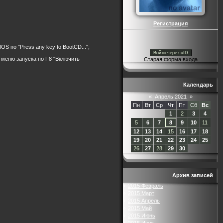
Регистрация
 по "Press any key to BootCD...";
Войти через uID
в меню запуска по F8 "Включить
Старая форма входа
Календарь
«
Апрель 2021
»
Пн
Вт
Ср
Чт
Пт
Сб
Вс
1
2
3
4
5
6
7
8
9
10
11
12
13
14
15
16
17
18
19
20
21
22
23
24
25
26
27
28
29
30
Архив записей
2015 Февраль
2015 Март
2015 Апрель
2015 Май
2015 Июнь