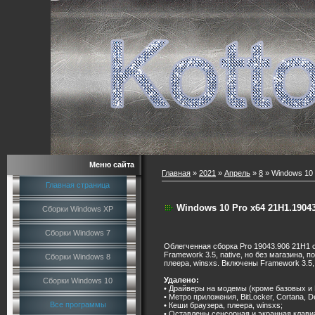
Меню сайта
Главная
»
2021
»
Апрель
»
8
» Windows 10 
Главная страница
Windows 10 Pro x64 21H1.19043
Сборки Windows XP
Сборки Windows 7
Облегченная сборка Pro 19043.906 21H1 
Framework 3.5, native, но без магазина, п
Сборки Windows 8
плеера, winsxs. Включены Framework 3.5,
Удалено:
Сборки Windows 10
• Драйверы на модемы (кроме базовых и N
• Метро приложения, BitLocker, Cortana, D
Все программы
• Кеши браузера, плеера, winsxs;
• Оставлены сенсорная и экранная клавиа