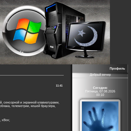
Профиль
Добрый вечер
11:41
Сегодня:
Пятница, 07.08.2026
00:10
й, сенсорной и экранной клавиатурами,
, облака, телеметрии, кешей браузера,
, xBox;