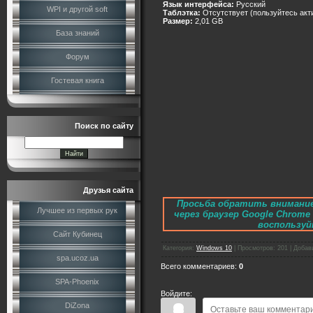
Язык интерфейса:
Русский
WPI и другой soft
Таблэтка:
Отсутствует (пользуйтесь акт
Размер:
2,01 GB
База знаний
Форум
Гостевая книга
Поиск по сайту
Друзья сайта
Просьба обратить внимание
Лучшее из первых рук
через браузер Google Chrom
воспользуйт
Сайт Кубинец
Категория
:
Windows 10
|
Просмотров
:
201
|
Добав
spa.ucoz.ua
Всего комментариев
:
0
SPA-Phoenix
Войдите:
DiZona