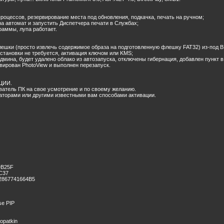
роцессов, резервирование места под обновления, подкачка, печать на ручном;
на автомат и запустить Диспетчера печати в Службах;
раммы, лупа работает.
ешки (просто извлечь содержимое образа на подготовленную флешку FAT32) из-под BIOS
установки не требуется, активация ключом или KMS;
 Админа, будет удалено облако из автозапуска, отключены гибернация, добавлен пункт 
вирован PhotoView и выполнен перезапуск.
АЦИИ.
ватель ПК на свое усмотрение и по своему желанию.
ваторами или другими известными вам способами активации.
DB25F
C37
2867741664B5
se PIP
Lopatkin