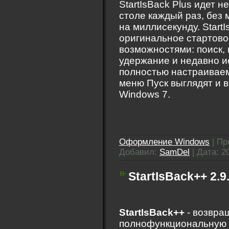
StartIsBack Plus идет 
столе каждый раз, без 
на миллисекунду. Start
оригинальное стартово
возможностями: поиск, 
удержание и недавно 
полностью настраиваем
меню Пуск выглядят и в
Windows 7.
Оформление Windows
|
Пр
Добавил:
SamDel
|
Дата:
2
StartIsBack++ 2.9.
StartIsBack++
- возвра
полнофункциональную к