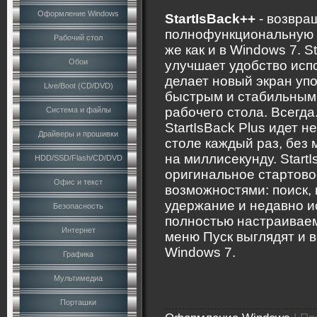
Оформление Windows
StartIsBack++
- возвра
полнофункциональную к
Рабочий стол
же как и в Windows 7. S
Обои
улучшает удобство исп
делает новый экран уп
Live/Boot (CD/DVD)
быстрым и стабильным.
рабочего стола. Всегда
Система и файлы
StartIsBack Plus идет 
Драйверы и прошивки
столе каждый раз, без 
на миллисекунду. Start
HDD/SSD/Flash/CD/DVD
оригинальное стартово
Офис и текст
возможностями: поиск, 
удержание и недавно 
Безопасность
полностью настраиваем
Интернет
меню Пуск выглядят и в
Windows 7.
Графика
Мультимедиа
Порташки