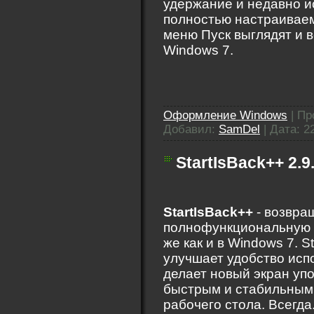
удержание и недавно 
полностью настраиваем
меню Пуск выглядят и в
Windows 7.
Оформление Windows
|
Пр
Добавил:
SamDel
|
Дата:
2
StartIsBack++ 2.9
StartIsBack++
- возвра
полнофункциональную к
же как и в Windows 7. S
улучшает удобство исп
делает новый экран уп
быстрым и стабильным.
рабочего стола. Всегда