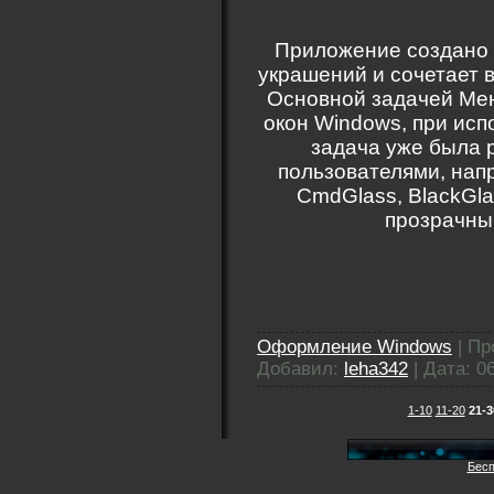
Приложение создано 
украшений и сочетает 
Основной задачей Ме
окон Windows, при исп
задача уже была 
пользователями, напр
CmdGlass, BlackGl
прозрачны
Оформление Windows
|
Пр
Добавил:
leha342
|
Дата:
0
1-10
11-20
21-3
Бесп