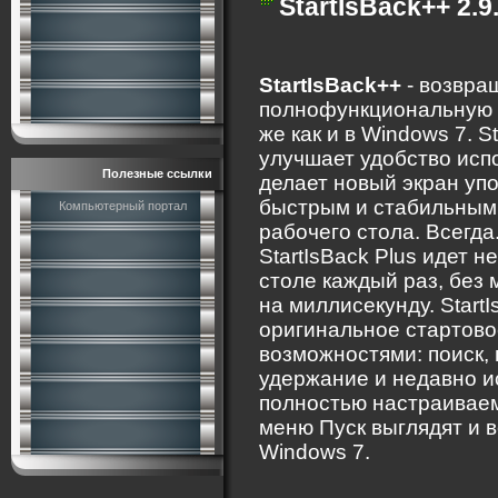
StartIsBack++ 2.9.
StartIsBack++
- возвра
полнофункциональную к
же как и в Windows 7. S
улучшает удобство исп
Полезные ссылки
делает новый экран уп
быстрым и стабильным.
Компьютерный портал
рабочего стола. Всегда
StartIsBack Plus идет 
столе каждый раз, без 
на миллисекунду. Start
оригинальное стартово
возможностями: поиск, 
удержание и недавно 
полностью настраиваем
меню Пуск выглядят и в
Windows 7.