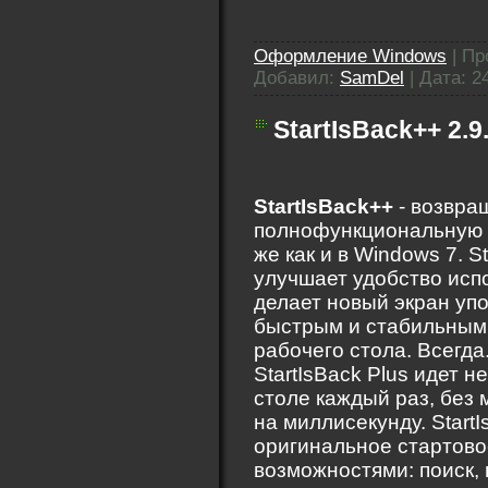
Оформление Windows
|
Пр
Добавил:
SamDel
|
Дата:
2
StartIsBack++ 2.9.
StartIsBack++
- возвра
полнофункциональную к
же как и в Windows 7. S
улучшает удобство исп
делает новый экран уп
быстрым и стабильным.
рабочего стола. Всегда
StartIsBack Plus идет 
столе каждый раз, без 
на миллисекунду. Start
оригинальное стартово
возможностями: поиск, 