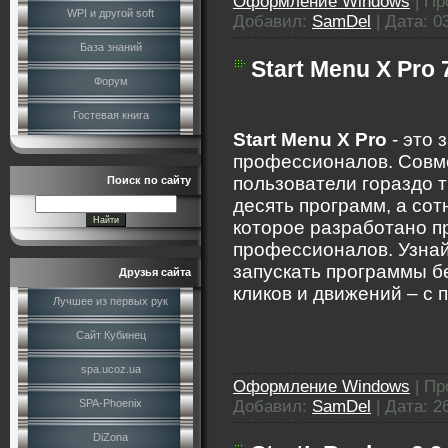
Оформление Windows
|
Пр
WPI и другой soft
Добавил:
SamDel
|
Дата:
0
База знаний
Start Menu X Pro 
Форум
Гостевая книга
Start Menu X Pro
- это 
профессионалов. Совм
пользователи гораздо т
Поиск по сайту
десять программ, а сот
которое разработано 
профессионалов. Узнайт
запускать программы б
Друзья сайта
кликов и движений – с
Лучшее из первых рук
Сайт Кубинец
spa.ucoz.ua
Оформление Windows
|
Пр
Добавил:
SamDel
|
Дата:
2
SPA-Phoenix
DiZona