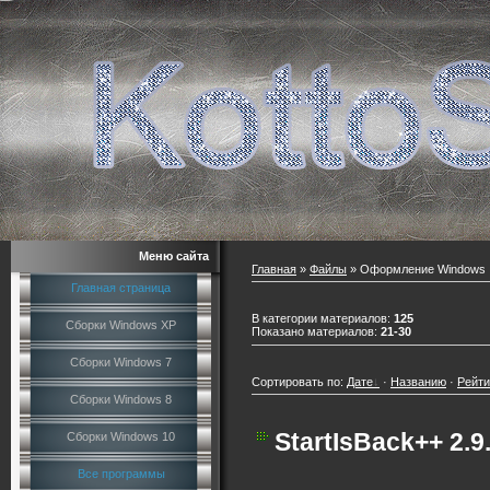
Меню сайта
Главная
»
Файлы
» Оформление Windows
Главная страница
В категории материалов
:
125
Сборки Windows XP
Показано материалов
:
21-30
Сборки Windows 7
Сортировать по
:
Дате
·
Названию
·
Рейти
Сборки Windows 8
StartIsBack++ 2.9.
Сборки Windows 10
Все программы