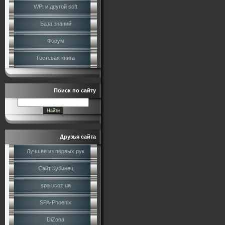
WPI и другой soft
База знаний
Форум
Гостевая книга
Поиск по сайту
Друзья сайта
Лучшее из первых рук
Сайт Кубинец
spa.ucoz.ua
SPA-Phoenix
DiZona