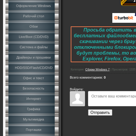
Оформление Windows
Рабочий стол
Обои
Просьба обратить в
бесплатных файлообме
Live/Boot (CD/DVD)
скачивании через брау
отключенными блокировк
Система и файлы
будут проблемы, то во
Драйверы и прошивки
Explorer, Firefox, O
HDD/SSD/Flash/CD/DVD
Категория
:
Сборки Windows 7
|
Просмотров
:
1335
Всего комментариев
:
0
Офис и текст
Безопасность
Войдите:
Интернет
Графика
Отправить
Мультимедиа
Порташки