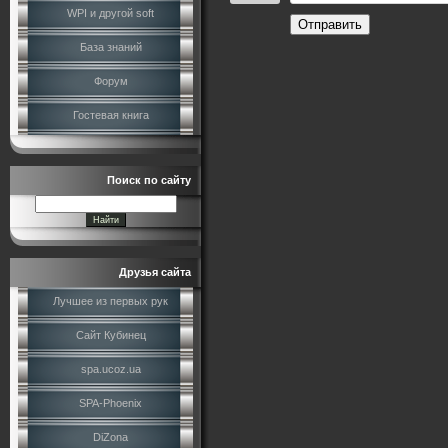
WPI и другой soft
Отправить
База знаний
Форум
Гостевая книга
Поиск по сайту
Друзья сайта
Лучшее из первых рук
Сайт Кубинец
spa.ucoz.ua
SPA-Phoenix
DiZona