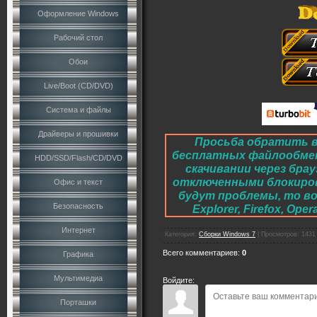
Оформление Windows
Рабочий стол
Обои
Live/Boot (CD/DVD)
Система и файлы
Драйверы и прошивки
Просьба обратить в
бесплатных файлообме
HDD/SSD/Flash/CD/DVD
скачивании через брау
отключенными блокировк
Офис и текст
будут проблемы, то во
Безопасность
Explorer, Firefox, O
Интернет
Категория
:
Сборки Windows 7
|
Просмотров
:
1431
Всего комментариев
:
0
Графика
Мультимедиа
Войдите:
Порташки