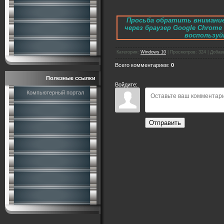
Просьба обратить внимание
через браузер Google Chrom
воспользуйт
Категория
:
Windows 10
|
Просмотров
:
324
|
Добав
Всего комментариев
:
0
Полезные ссылки
Войдите:
Компьютерный портал
Отправить