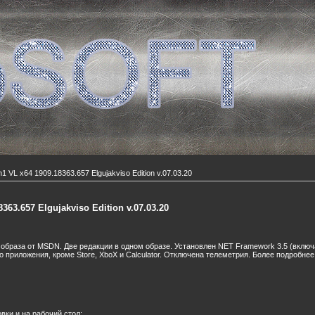
1 VL x64 1909.18363.657 Elgujakviso Edition v.07.03.20
363.657 Elgujakviso Edition v.07.03.20
образа от MSDN. Две редакции в одном образе. Установлен NET Framework 3.5 (включа
приложения, кроме Store, XboX и Calculator. Отключена телеметрия. Более подробнее 
вки и на рабочий стол;