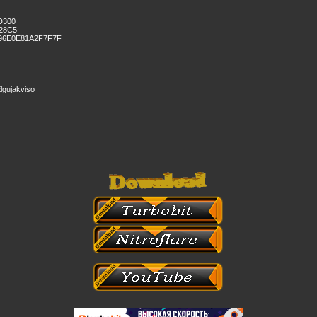
D300
28C5
96E0E81A2F7F7F
lgujakviso