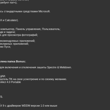
требует патч);
ись стандартными средствами Microsoft.
 и Calculator).
й компьютер, Панель управления, Пользователь;
ди и задачи;
ws для просмотра фотографий;
рекомендуемых приложений;
рекламных приложений;
ню Пуск;
влена папка Bonus:
.
и для включения и отключения зашиты Spectre & Meltdown.
АЦИИ.
ватель ПК на свое усмотрение и по своему желанию.
 AAct 4.0 Portable
ГБ.
.
ctX 9 с драйвером WDDM версии 1.0 или выше