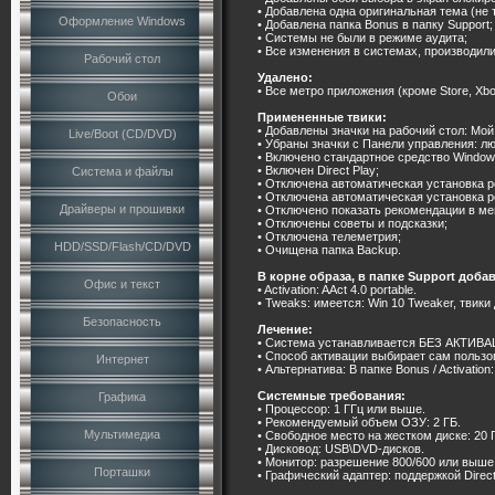
• Добавлена одна оригинальная тема (не 
Оформление Windows
• Добавлена папка Bonus в папку Support;
• Системы не были в режиме аудита;
• Все изменения в системах, производил
Рабочий стол
Удалено:
• Все метро приложения (кроме Store, XboX
Обои
Примененные твики:
• Добавлены значки на рабочий стол: Мо
Live/Boot (CD/DVD)
• Убраны значки с Панели управления: лю
• Включено стандартное средство Windo
• Включен Direct Play;
Система и файлы
• Отключена автоматическая установка 
• Отключена автоматическая установка 
Драйверы и прошивки
• Отключено показать рекомендации в ме
• Отключены советы и подсказки;
• Отключена телеметрия;
HDD/SSD/Flash/CD/DVD
• Очищена папка Backup.
В корне образа, в папке Support доба
Офис и текст
• Activation: AAct 4.0 portable.
• Tweaks: имеется: Win 10 Tweaker, твик
Безопасность
Лечение:
• Система устанавливается БЕЗ АКТИВ
• Способ активации выбирает сам пользо
Интернет
• Альтернатива: В папке Bonus / Activation:
Системные требования:
Графика
• Процессор: 1 ГГц или выше.
• Рекомендуемый объем ОЗУ: 2 ГБ.
Мультимедиа
• Свободное место на жестком диске: 20 
• Дисковод: USB\DVD-дисков.
• Монитор: разрешение 800/600 или выше
Порташки
• Графический адаптер: поддержкой Dire