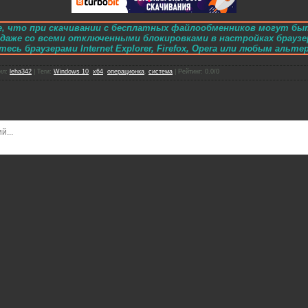
, что при скачивании с бесплатных файлообменников могут бы
e даже со всеми отключенными блокировками в настройках браузе
есь браузерами Internet Explorer, Firefox, Opera или любым альт
ил
:
leha342
|
Теги
:
Windows 10
,
x64
,
операционка
,
система
|
Рейтинг
:
0.0
/
0