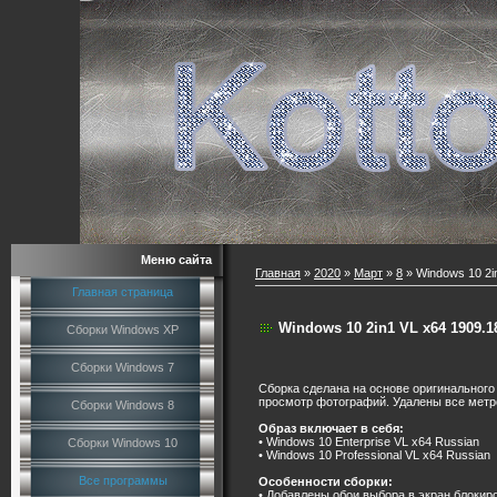
Меню сайта
Главная
»
2020
»
Март
»
8
» Windows 10 2in
Главная страница
Windows 10 2in1 VL x64 1909.18
Сборки Windows XP
Сборки Windows 7
Сборка сделана на основе оригинального 
просмотр фотографий. Удалены все метро 
Сборки Windows 8
Образ включает в себя:
• Windows 10 Enterprise VL x64 Russian
Сборки Windows 10
• Windows 10 Professional VL x64 Russian
Все программы
Особенности сборки:
• Добавлены обои выбора в экран блокиро