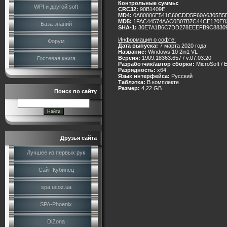
Контрольные суммы:
WPI и другой soft
CRC32:
90B1409E
MD4:
0A80006E541C60CDD5F60A6305B5
MD5:
1FAC44574AAC0B07B7C44CE120E8
База знаний
SHA-1:
30E7A1B6C7DD278EEEFB9C8830
Информация о софте:
Форум
Дата выпуска:
7 марта 2020 года
Название:
Windows 10 2in1 VL
Версия:
1909.18363.657 / v.07.03.20
Гостевая книга
Разработчик/автор сборки:
MicroSoft / E
Разрядность:
x64
Язык интерфейса:
Русский
Таблэтка:
В комплекте
Размер:
4,22 GB
Поиск по сайту
Друзья сайта
Лучшее из первых рук
Сайт Кубинец
spa.ucoz.ua
SPA-Phoenix
DiZona