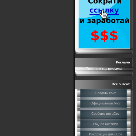
Реклама
Текст или код рекламы
Всё о Ucoz
Создать сайт
Официальный блог
Сообщество uCoz
FAQ по системе
Инструкции для uCoz