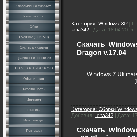
Оформление Windows
Рабочий стол
Категория:
Windows XP
|
П
Обои
leha342
|
Дата:
18.04.2015
Live/Boot (CD/DVD)
Скачать
Windows
Система и файлы
Dragon v.17.04
Драйверы и прошивки
HDD/SSD/Flash/CD/DVD
Windows 7 Ultimat
Офис и текст
Безопасность
Интернет
Категория:
Сборки Windows
Графика
Добавил:
leha342
|
Дата:
1
Мультимедиа
Скачать
Windows
Порташки