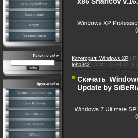
x86 Sharicov v.16
WPI и другой soft
База знаний
Windows XP Profession
Форум
Гостевая книга
Поиск по сайту
Категория:
Windows XP
|
П
leha342
|
Дата:
16.04.2015
Скачать
Windows
Друзья сайта
Update by SiBeRi
Лучшее из первых рук
Сайт Кубинец
Windows 7 Ultimate SP1
spa.ucoz.ua
SPA-Phoenix
DiZona